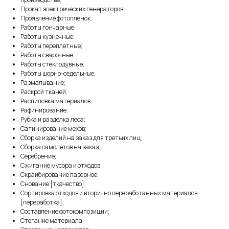
Прокат электрических генераторов;
Проявление фотопленок;
Работы гончарные;
Работы кузнечные;
Работы переплетные;
Работы сварочные;
Работы стеклодувные;
Работы шорно-седельные;
Размалывание;
Раскрой тканей;
Распиловка материалов;
Рафинирование;
Рубка и разделка леса;
Сатинирование мехов;
Сборка изделий на заказ для третьих лиц;
Сборка самолетов на заказ;
Серебрение;
Сжигание мусора и отходов;
Скрайбирование лазерное;
Снование [ткачество];
Сортировка отходов и вторично переработанных материалов
[переработка];
Составление фотокомпозиции;
Стегание материала;