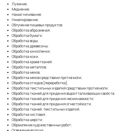
Лужение;
Меднение;
Намагничивание;
Никелирование;
Облучение пищевых продуктов;
Обработка абразивная;
Обработка бумаги;
Обработка воды;
Обработка древесины;
Обработка кинопленки;
Обработка кожи;
Обработка краев тканей;
Обработка металлов;
Обработка мехов;
Обработка мехов средствами против моли;
Обработка отходов [переработка];
Обработка текстильных изделий средствами против моли;
Обработка тканей для придания водоотталкивающих свойств;
Обработка тканей для придания несминаемости;
Обработка тканей для придания огнестойкости;
Обработка тканей, текстильных изделий;
Обработка чистовая;
Обработка шерсти;
Обрамление художественных работ;
Освежение воздуха;