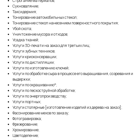
Строгание материалов;
Сукноваляние;
Таксидермия;
Тонирование автомобильных стекол;
Тонирование стекол нанесением поверхностного покрытия;
Убой скота;
Уничтожение мусора и отходов;
Усадка тканей;
Услуги 3D-печати на заказ для третьих лиц;
Услуги зубных техников;
Услуги криоконсервации;
Услуги по дистилляции;
Услуги по изготовлению ключей;
Услуги по обработке сыра в процессе его выращивания, созревания и
выдержки;
Услуги по окрашиванию*;
Услуги по пескоструйной обработке;
Услуги по энергопроизводству;
Услуги портных;
Услуги столярные [изготовление изделий из дерева на заказ];
Фасонирование мехов по заказу;
Фотогравировка;
Фрезерование;
Хромирование;
Цветоделение;