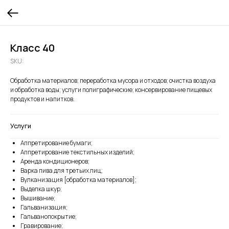
Класс 40
SKU:
Обработка материалов; переработка мусора и отходов; очистка воздуха
и обработка воды; услуги полиграфические; консервирование пищевых
продуктов и напитков.
Услуги
Аппретирование бумаги;
Аппретирование текстильных изделий;
Аренда кондиционеров;
Варка пива для третьих лиц;
Вулканизация [обработка материалов];
Выделка шкур;
Вышивание;
Гальванизация;
Гальванопокрытие;
Гравирование;