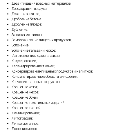
Дезактивация вредных материалов;
Дезодорация воздуха;
Декаприрование;
Дробление бетона;
Дробление плодов;
Дубление;
Закалка металлов;
Замораживание пищевых продуктов;
Золочение;
Золочение гальваническое;
Изготовление лодок на заказ;
Кадмирование;
Каландрирование тканей;
Консервирование пищевых продуктов и напитков;
Консультирование в области виноделия;
Копчение пищевых продуктов;
Крашение кожи;
Крашение мехов;
Крашение обуви;
Крашение текстильных изделий;
Крашение тканей;
Ламинирование;
Литография;
Литье металлов;
Лощение мехов;