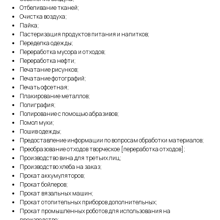
Отбеливание тканей;
Очистка воздуха;
Пайка;
Пастеризация продуктов питания и напитков;
Переделка одежды;
Переработка мусора и отходов;
Переработка нефти;
Печатание рисунков;
Печатание фотографий;
Печать офсетная;
Плакирование металлов;
Полиграфия;
Полирование с помощью абразивов;
Помол муки;
Пошив одежды;
Предоставление информации по вопросам обработки материалов;
Преобразование отходов творческое [переработка отходов];
Производство вина для третьих лиц;
Производство хлеба на заказ;
Прокат аккумуляторов;
Прокат бойлеров;
Прокат вязальных машин;
Прокат отопительных приборов дополнительных;
Прокат промышленных роботов для использования на
производстве;