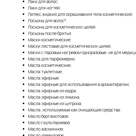
Лаки для волос;
Лаки для ногтей;
Латекс жидкий для окрашивания тела косметический;
Лосьоны для волос*;
Лосьоны для косметических целей;
Лосьоны после бритья;
Маски косметические;
Маски листовые для косметических целей;
Маски с паровым нагревом одноразовые, не для медиц
Масла для парфюмерии;
Масла косметические;
Масла туалетные;
Масла эфирные;
Масла эфирные для использования в ароматерапии;
Масла эфирные из кедра;
Масла эфирные из лимона;
Масла эфирные из цитрона;
Масла, используемые как очищающие средства;
Масло бергамотовое;
Масло гаультериевое;
Масло жасминное;
Масло лавандовое;