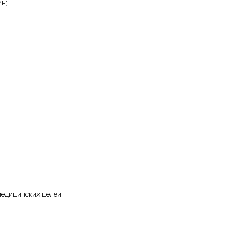
н;
медицинских целей;