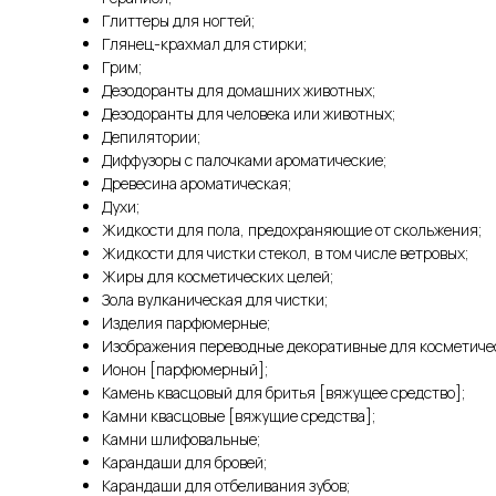
Глиттеры для ногтей;
Глянец-крахмал для стирки;
Грим;
Дезодоранты для домашних животных;
Дезодоранты для человека или животных;
Депилятории;
Диффузоры с палочками ароматические;
Древесина ароматическая;
Духи;
Жидкости для пола, предохраняющие от скольжения;
Жидкости для чистки стекол, в том числе ветровых;
Жиры для косметических целей;
Зола вулканическая для чистки;
Изделия парфюмерные;
Изображения переводные декоративные для косметиче
Ионон [парфюмерный];
Камень квасцовый для бритья [вяжущее средство];
Камни квасцовые [вяжущие средства];
Камни шлифовальные;
Карандаши для бровей;
Карандаши для отбеливания зубов;