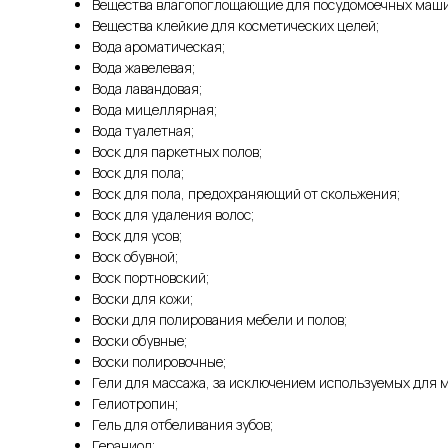
Вещества влагопоглощающие для посудомоечных маши
Вещества клейкие для косметических целей;
Вода ароматическая;
Вода жавелевая;
Вода лавандовая;
Вода мицеллярная;
Вода туалетная;
Воск для паркетных полов;
Воск для пола;
Воск для пола, предохраняющий от скольжения;
Воск для удаления волос;
Воск для усов;
Воск обувной;
Воск портновский;
Воски для кожи;
Воски для полирования мебели и полов;
Воски обувные;
Воски полировочные;
Гели для массажа, за исключением используемых для 
Гелиотропин;
Гель для отбеливания зубов;
Гераниол;