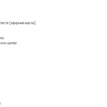
теста [эфирные масла];
ли;
ских целей;
;