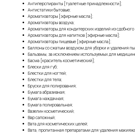
Антиперспиранты [туалетные принадлежности];
Антистатики бытовые;
Ароматизаторы [эфирные масла];
Ароматизаторы воздуха;
Ароматизаторы для кондитерских изделий из сдобного 
Ароматизаторы для напитков [эфирные масла];
Ароматизаторы пищевые [эфирные масла];
Баллоны со сжатым воздухом для уборки и удаления пы
Бальзамы, за исключением используемых для медицин
Басма [краситель косметический];
Блески для губ;
Блестки для ногтей;
Блестки для тела;
Бруски для полирования;
Бумага абразивная;
Бумага наждачная;
Бумага полировальная;
Вазелин косметический;
Вар сапожный;
Вата для косметических целей;
Вата, пропитанная препаратами для удаления макияжа