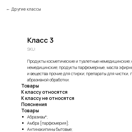
Другие классы
Класс 3
SKU:
Продукты косметические и туалетные немедицинские; с
немедицинские; продукты парфюмерные, масла эфирны
и вещества прочие для стирки; препараты для чистки,
абразивной обработки.
Товары
К классу относятся
К классу не относятся
Пояснения
Товары
Абразивы*;
Амбра [парфюмерия];
Антинакипины бытовые;