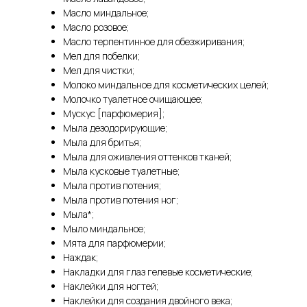
Масло миндальное;
Масло розовое;
Масло терпентинное для обезжиривания;
Мел для побелки;
Мел для чистки;
Молоко миндальное для косметических целей;
Молочко туалетное очищающее;
Мускус [парфюмерия];
Мыла дезодорирующие;
Мыла для бритья;
Мыла для оживления оттенков тканей;
Мыла кусковые туалетные;
Мыла против потения;
Мыла против потения ног;
Мыла*;
Мыло миндальное;
Мята для парфюмерии;
Наждак;
Накладки для глаз гелевые косметические;
Наклейки для ногтей;
Наклейки для создания двойного века;