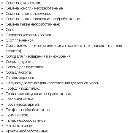
Семена для посадки;
Семена конопли необработанные;
Семена льняные кормовые;
Семена льняные пищевые, необработанные;
Семена тыквы необработанные;
Сено;
Скорлупа кокосовых орехов;
Скот племенной;
Смесь из бумаги и песка для комнатных животных [наполнитель для
туалета];
Солод для пивоварения и винокурения;
Солома [фураж];
Солома для подстилок;
Соль для скота;
Стволы деревьев;
Стружка древесная для изготовления древесной массы;
Торф для подстилок ;
Травы пряновкусовые необработанные;
Трепанги живые;
Тростник сахарный;
Трюфели необработанные;
Тунец живой;
Тыквы необработанные;
Устрицы живые;
Фрукты необработанные;