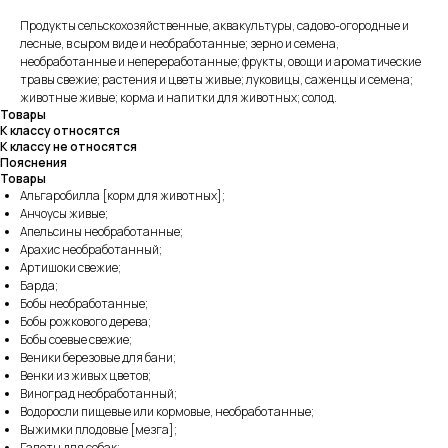
Продукты сельскохозяйственные, аквакультуры, садово-огородные и
лесные, в сыром виде и необработанные; зерно и семена,
необработанные и непереработанные; фрукты, овощи и ароматические
травы свежие; растения и цветы живые; луковицы, саженцы и семена;
животные живые; корма и напитки для животных; солод.
Товары
К классу относятся
К классу не относятся
Пояснения
Товары
Альгаробилла [корм для животных];
Анчоусы живые;
Апельсины необработанные;
Арахис необработанный;
Артишоки свежие;
Барда;
Бобы необработанные;
Бобы рожкового дерева;
Бобы соевые свежие;
Веники березовые для бани;
Венки из живых цветов;
Виноград необработанный;
Водоросли пищевые или кормовые, необработанные;
Выжимки плодовые [мезга];
Галеты для собак;