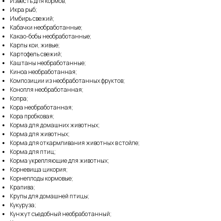
Известь для кормов;
Икра рыб;
Имбирь свежий;
Кабачки необработанные;
Какао-бобы необработанные;
Карпы кои, живые;
Картофель свежий;
Каштаны необработанные;
Киноа необработанная;
Композиции из необработанных фруктов;
Конопля необработанная;
Копра;
Кора необработанная;
Кора пробковая;
Корма для домашних животных;
Корма для животных;
Корма для откармливания животных в стойле;
Корма для птиц;
Корма укрепляющие для животных;
Корневища цикория;
Корнеплоды кормовые;
Крапива;
Крупы для домашней птицы;
Кукуруза;
Кунжут съедобный необработанный;