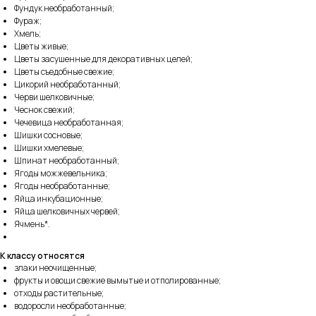
Фундук необработанный;
Фураж;
Хмель;
Цветы живые;
Цветы засушенные для декоративных целей;
Цветы съедобные свежие;
Цикорий необработанный;
Черви шелковичные;
Чеснок свежий;
Чечевица необработанная;
Шишки сосновые;
Шишки хмелевые;
Шпинат необработанный;
Ягоды можжевельника;
Ягоды необработанные;
Яйца инкубационные;
Яйца шелковичных червей;
Ячмень*.
К классу относятся
злаки неочищенные;
фрукты и овощи свежие вымытые и отполированные;
отходы растительные;
водоросли необработанные;