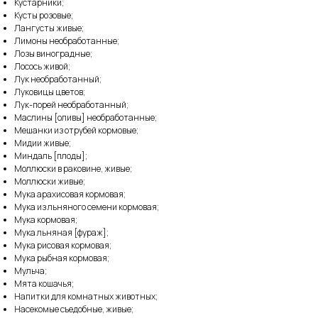
Кустарники;
Кусты розовые;
Лангусты живые;
Лимоны необработанные;
Лозы виноградные;
Лосось живой;
Лук необработанный;
Луковицы цветов;
Лук-порей необработанный;
Маслины [оливы] необработанные;
Мешанки из отрубей кормовые;
Мидии живые;
Миндаль [плоды];
Моллюски в раковине, живые;
Моллюски живые;
Мука арахисовая кормовая;
Мука из льняного семени кормовая;
Мука кормовая;
Мука льняная [фураж];
Мука рисовая кормовая;
Мука рыбная кормовая;
Мульча;
Мята кошачья;
Напитки для комнатных животных;
Насекомые съедобные, живые;