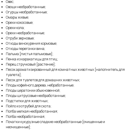
Овес;
Овощи необработанные;
Огурцы необработанные;
Омары живые;
Орехи кокосовые;
Орехи кола;
Орехи необработанные;
Отруби зерновые;
Отходы винокурения кормовые;
Отходы перегонки вина;
Пальма [листья пальмовые];
Пенка из каракатицы для птиц;
Перец стручковый [растение];
Песок ароматизированный для комнатных животных [наполнитель для
туалета];
Песок для туалетов для домашних животных;
Плоды кофейного дерева, небработанные;
Плоды цератонии обыкновенной;
Плоды цитрусовые необработанные;
Подстилки для животных;
Пойло из отрубей для скота;
Полба мелкая необработанная;
Полба необработанная;
Початки кукурузные сладкие необработанные [очищенные и
неочищенные];