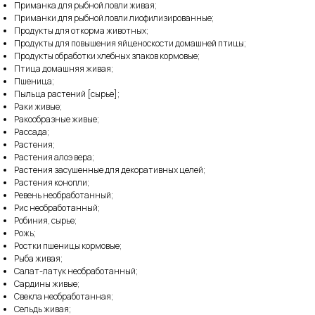
Приманка для рыбной ловли живая;
Приманки для рыбной ловли лиофилизированные;
Продукты для откорма животных;
Продукты для повышения яйценоскости домашней птицы;
Продукты обработки хлебных злаков кормовые;
Птица домашняя живая;
Пшеница;
Пыльца растений [сырье];
Раки живые;
Ракообразные живые;
Рассада;
Растения;
Растения алоэ вера;
Растения засушенные для декоративных целей;
Растения конопли;
Ревень необработанный;
Рис необработанный;
Робиния, сырье;
Рожь;
Ростки пшеницы кормовые;
Рыба живая;
Салат-латук необработанный;
Сардины живые;
Свекла необработанная;
Сельдь живая;