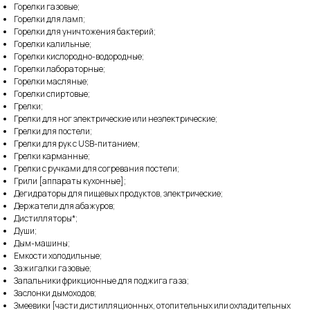
Горелки газовые;
Горелки для ламп;
Горелки для уничтожения бактерий;
Горелки калильные;
Горелки кислородно-водородные;
Горелки лабораторные;
Горелки масляные;
Горелки спиртовые;
Грелки;
Грелки для ног электрические или неэлектрические;
Грелки для постели;
Грелки для рук с USB-питанием;
Грелки карманные;
Грелки с ручками для согревания постели;
Грили [аппараты кухонные];
Дегидраторы для пищевых продуктов, электрические;
Держатели для абажуров;
Дистилляторы*;
Души;
Дым-машины;
Емкости холодильные;
Зажигалки газовые;
Запальники фрикционные для поджига газа;
Заслонки дымоходов;
Змеевики [части дистилляционных, отопительных или охладительных