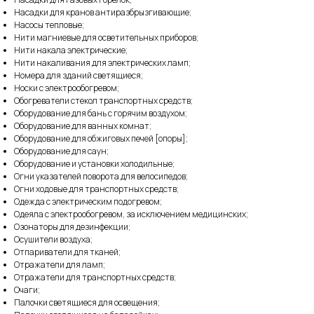
Насадки для кранов антиразбрызгивающие;
Насосы тепловые;
Нити магниевые для осветительных приборов;
Нити накала электрические;
Нити накаливания для электрических ламп;
Номера для зданий светящиеся;
Носки с электрообогревом;
Обогреватели стекол транспортных средств;
Оборудование для бань с горячим воздухом;
Оборудование для ванных комнат;
Оборудование для обжиговых печей [опоры];
Оборудование для саун;
Оборудование и установки холодильные;
Огни указателей поворота для велосипедов;
Огни ходовые для транспортных средств;
Одежда с электрическим подогревом;
Одеяла с электрообогревом, за исключением медицинских;
Озонаторы для дезинфекции;
Осушители воздуха;
Отпариватели для тканей;
Отражатели для ламп;
Отражатели для транспортных средств;
Очаги;
Палочки светящиеся для освещения;