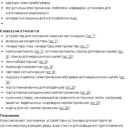
одежда с электрообогревом;
йогуртницы электрические, хлебопечи, кофеварки, установки для
изготовления мороженого;
аппараты и машины для изготовления льда.
К классу не относятся
устройства для получения пара как части машин (
кл. 7
);
воздушные конденсаторы (
кл. 7
);
генераторы тока, генераторы электричества (
кл. 7
);
паяльные лампы (
кл. 7
), оптические лампы, лампы для черных камер (
кл.
9
), лампы для медицинских целей (
кл. 10
);
печи лабораторные (
кл. 9
);
ячейки фотоэлементов (
кл. 9
);
световая сигнализация (
кл. 9
);
подушки и одеяла с электрическим обогревом для медицинских целей (
кл.
10
);
портативные ванны для младенцев (
кл. 21
);
портативные холодильники неэлектрические (
кл. 21
);
кухонная утварь, не имеющая встроенного источника тепла, например,
решетки, вафельницы, скороварки неэлектрические (
кл. 21
);
муфты для ног неэлектрические (
кл. 25
).
Пояснения
Класс включает, в основном, устройства и установки для контроля за
состоянием окружающей среды, в частности для освещения, приготовления