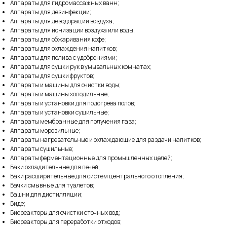
Аппараты для гидромассажных ванн;
Аппараты для дезинфекции;
Аппараты для дезодорации воздуха;
Аппараты для ионизации воздуха или воды;
Аппараты для обжаривания кофе;
Аппараты для охлаждения напитков;
Аппараты для полива с удобрениями;
Аппараты для сушки рук в умывальных комнатах;
Аппараты для сушки фруктов;
Аппараты и машины для очистки воды;
Аппараты и машины холодильные;
Аппараты и установки для подогрева полов;
Аппараты и установки сушильные;
Аппараты мембранные для получения газа;
Аппараты морозильные;
Аппараты нагревательные и охлаждающие для раздачи напитков;
Аппараты сушильные;
Аппараты ферментационные для промышленных целей;
Баки охладительные для печей;
Баки расширительные для систем центрального отопления;
Бачки смывные для туалетов;
Башни для дистилляции;
Биде;
Биореакторы для очистки сточных вод;
Биореакторы для переработки отходов;