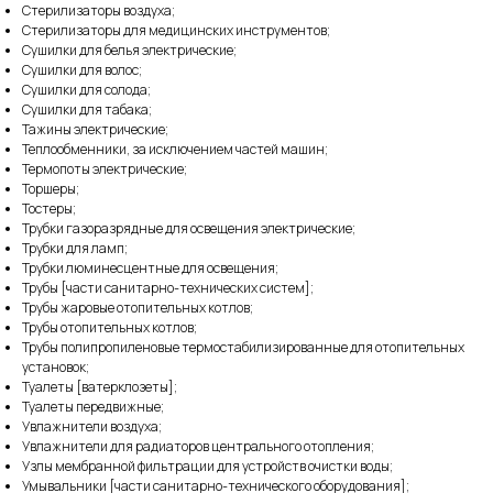
Стерилизаторы воздуха;
Стерилизаторы для медицинских инструментов;
Сушилки для белья электрические;
Сушилки для волос;
Сушилки для солода;
Сушилки для табака;
Тажины электрические;
Теплообменники, за исключением частей машин;
Термопоты электрические;
Торшеры;
Тостеры;
Трубки газоразрядные для освещения электрические;
Трубки для ламп;
Трубки люминесцентные для освещения;
Трубы [части санитарно-технических систем];
Трубы жаровые отопительных котлов;
Трубы отопительных котлов;
Трубы полипропиленовые термостабилизированные для отопительных
установок;
Туалеты [ватерклозеты];
Туалеты передвижные;
Увлажнители воздуха;
Увлажнители для радиаторов центрального отопления;
Узлы мембранной фильтрации для устройств очистки воды;
Умывальники [части санитарно-технического оборудования];