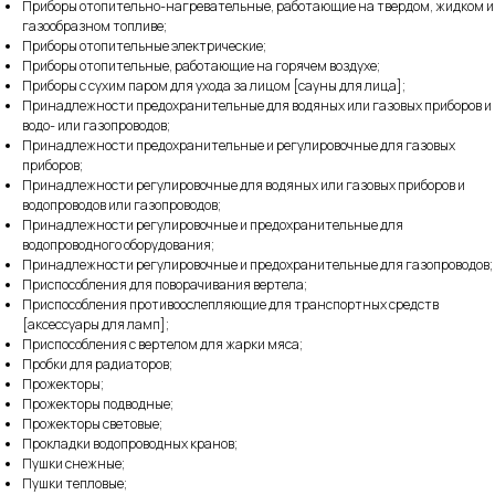
Приборы отопительно-нагревательные, работающие на твердом, жидком и
газообразном топливе;
Приборы отопительные электрические;
Приборы отопительные, работающие на горячем воздухе;
Приборы с сухим паром для ухода за лицом [сауны для лица];
Принадлежности предохранительные для водяных или газовых приборов и
водо- или газопроводов;
Принадлежности предохранительные и регулировочные для газовых
приборов;
Принадлежности регулировочные для водяных или газовых приборов и
водопроводов или газопроводов;
Принадлежности регулировочные и предохранительные для
водопроводного оборудования;
Принадлежности регулировочные и предохранительные для газопроводов;
Приспособления для поворачивания вертела;
Приспособления противоослепляющие для транспортных средств
[аксессуары для ламп];
Приспособления с вертелом для жарки мяса;
Пробки для радиаторов;
Прожекторы;
Прожекторы подводные;
Прожекторы световые;
Прокладки водопроводных кранов;
Пушки снежные;
Пушки тепловые;