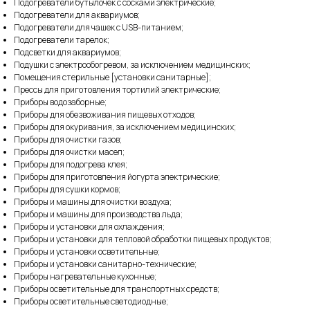
Подогреватели бутылочек с сосками электрические;
Подогреватели для аквариумов;
Подогреватели для чашек с USB-питанием;
Подогреватели тарелок;
Подсветки для аквариумов;
Подушки с электрообогревом, за исключением медицинских;
Помещения стерильные [установки санитарные];
Прессы для приготовления тортилий электрические;
Приборы водозаборные;
Приборы для обезвоживания пищевых отходов;
Приборы для окуривания, за исключением медицинских;
Приборы для очистки газов;
Приборы для очистки масел;
Приборы для подогрева клея;
Приборы для приготовления йогурта электрические;
Приборы для сушки кормов;
Приборы и машины для очистки воздуха;
Приборы и машины для производства льда;
Приборы и установки для охлаждения;
Приборы и установки для тепловой обработки пищевых продуктов;
Приборы и установки осветительные;
Приборы и установки санитарно-технические;
Приборы нагревательные кухонные;
Приборы осветительные для транспортных средств;
Приборы осветительные светодиодные;