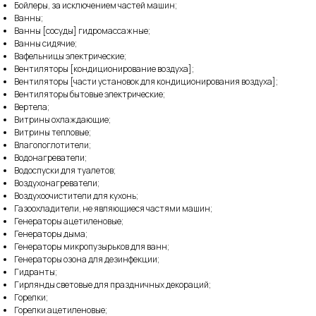
Бойлеры, за исключением частей машин;
Ванны;
Ванны [сосуды] гидромассажные;
Ванны сидячие;
Вафельницы электрические;
Вентиляторы [кондиционирование воздуха];
Вентиляторы [части установок для кондиционирования воздуха];
Вентиляторы бытовые электрические;
Вертела;
Витрины охлаждающие;
Витрины тепловые;
Влагопоглотители;
Водонагреватели;
Водоспуски для туалетов;
Воздухонагреватели;
Воздухоочистители для кухонь;
Газоохладители, не являющиеся частями машин;
Генераторы ацетиленовые;
Генераторы дыма;
Генераторы микропузырьков для ванн;
Генераторы озона для дезинфекции;
Гидранты;
Гирлянды световые для праздничных декораций;
Горелки;
Горелки ацетиленовые;