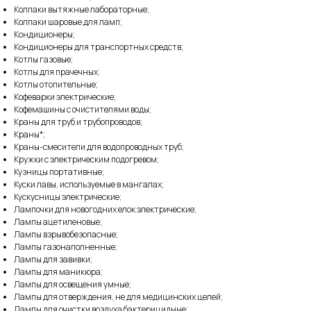
Колпаки вытяжные лабораторные;
Колпаки шаровые для ламп;
Кондиционеры;
Кондиционеры для транспортных средств;
Котлы газовые;
Котлы для прачечных;
Котлы отопительные;
Кофеварки электрические;
Кофемашины с очистителями воды;
Краны для труб и трубопроводов;
Краны*;
Краны-смесители для водопроводных труб;
Кружки с электрическим подогревом;
Кузницы портативные;
Куски лавы, используемые в мангалах;
Кускусницы электрические;
Лампочки для новогодних елок электрические;
Лампы ацетиленовые;
Лампы взрывобезопасные;
Лампы газонаполненные;
Лампы для завивки;
Лампы для маникюра;
Лампы для освещения умные;
Лампы для отверждения, не для медицинских целей;
Лампы для очистки воздуха бактерицидные;