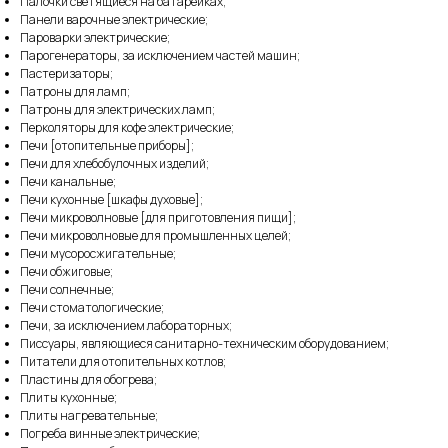
Палочки светящиеся на батарейках;
Панели варочные электрические;
Пароварки электрические;
Парогенераторы, за исключением частей машин;
Пастеризаторы;
Патроны для ламп;
Патроны для электрических ламп;
Перколяторы для кофе электрические;
Печи [отопительные приборы];
Печи для хлебобулочных изделий;
Печи канальные;
Печи кухонные [шкафы духовые];
Печи микроволновые [для приготовления пищи];
Печи микроволновые для промышленных целей;
Печи мусоросжигательные;
Печи обжиговые;
Печи солнечные;
Печи стоматологические;
Печи, за исключением лабораторных;
Писсуары, являющиеся санитарно-техническим оборудованием;
Питатели для отопительных котлов;
Пластины для обогрева;
Плиты кухонные;
Плиты нагревательные;
Погреба винные электрические;