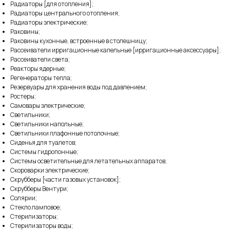
Радиаторы [для отопления];
Радиаторы центрального отопления;
Радиаторы электрические;
Раковины;
Раковины кухонные, встроенные в столешницу;
Рассеиватели ирригационные капельные [ирригационные аксессуары];
Рассеиватели света;
Реакторы ядерные;
Регенераторы тепла;
Резервуары для хранения воды под давлением;
Ростеры;
Самовары электрические;
Светильники;
Светильники напольные;
Светильники плафонные потолочные;
Сиденья для туалетов;
Системы гидропонные;
Системы осветительные для летательных аппаратов;
Скороварки электрические;
Скрубберы [части газовых установок];
Скрубберы Вентури;
Солярии;
Стекло ламповое;
Стерилизаторы;
Стерилизаторы воды;