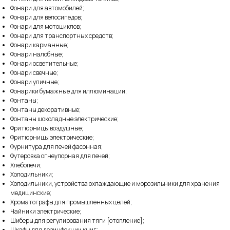
Фонари для автомобилей;
Фонари для велосипедов;
Фонари для мотоциклов;
Фонари для транспортных средств;
Фонари карманные;
Фонари налобные;
Фонари осветительные;
Фонари свечные;
Фонари уличные;
Фонарики бумажные для иллюминации;
Фонтаны;
Фонтаны декоративные;
Фонтаны шоколадные электрические;
Фритюрницы воздушные;
Фритюрницы электрические;
Фурнитура для печей фасонная;
Футеровка огнеупорная для печей;
Хлебопечи;
Холодильники;
Холодильники, устройства охлаждающие и морозильники для хранения
медицинские;
Хроматографы для промышленных целей;
Чайники электрические;
Шиберы для регулирования тяги [отопление];
Шкафы для дезинфекции книг;