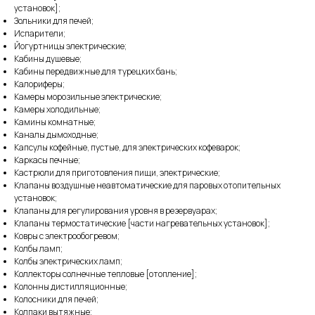
установок];
Зольники для печей;
Испарители;
Йогуртницы электрические;
Кабины душевые;
Кабины передвижные для турецких бань;
Калориферы;
Камеры морозильные электрические;
Камеры холодильные;
Камины комнатные;
Каналы дымоходные;
Капсулы кофейные, пустые, для электрических кофеварок;
Каркасы печные;
Кастрюли для приготовления пищи, электрические;
Клапаны воздушные неавтоматические для паровых отопительных
установок;
Клапаны для регулирования уровня в резервуарах;
Клапаны термостатические [части нагревательных установок];
Ковры с электрообогревом;
Колбы ламп;
Колбы электрических ламп;
Коллекторы солнечные тепловые [отопление];
Колонны дистилляционные;
Колосники для печей;
Колпаки вытяжные;