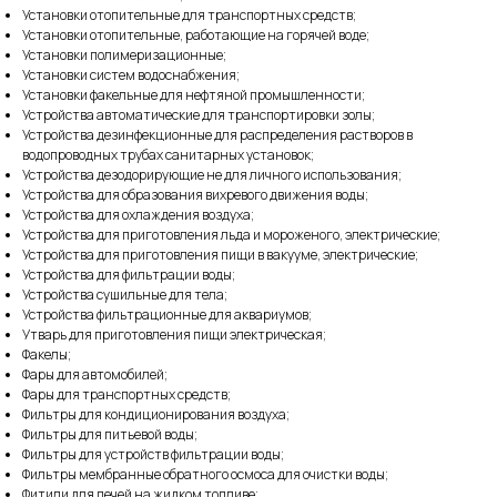
Установки отопительные для транспортных средств;
Установки отопительные, работающие на горячей воде;
Установки полимеризационные;
Установки систем водоснабжения;
Установки факельные для нефтяной промышленности;
Устройства автоматические для транспортировки золы;
Устройства дезинфекционные для распределения растворов в
водопроводных трубах санитарных установок;
Устройства дезодорирующие не для личного использования;
Устройства для образования вихревого движения воды;
Устройства для охлаждения воздуха;
Устройства для приготовления льда и мороженого, электрические;
Устройства для приготовления пищи в вакууме, электрические;
Устройства для фильтрации воды;
Устройства сушильные для тела;
Устройства фильтрационные для аквариумов;
Утварь для приготовления пищи электрическая;
Факелы;
Фары для автомобилей;
Фары для транспортных средств;
Фильтры для кондиционирования воздуха;
Фильтры для питьевой воды;
Фильтры для устройств фильтрации воды;
Фильтры мембранные обратного осмоса для очистки воды;
Фитили для печей на жидком топливе;