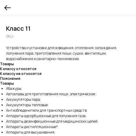
Класс 11
SKU:
Устройства и установки для освещения, отопления, охлаждения,
получения пара, приготовления пищи, сушки, вентиляции,
водоснабжения и санитарно-технические.
Товары
К классу относятся
К классу не относятся
Пояснения
Товары
Абажуры;
Автоклавы для приготовления пищи, электрические ;
Аккумуляторы пара;
Аккумуляторы тепловые;
Антиобледенители для транспортных средств;
Аппараты адсорбционные для получения газа;
Аппараты дезинфекционные для медицинских целей;
Аппараты дистилляционные*;
Аппараты для высушивания;