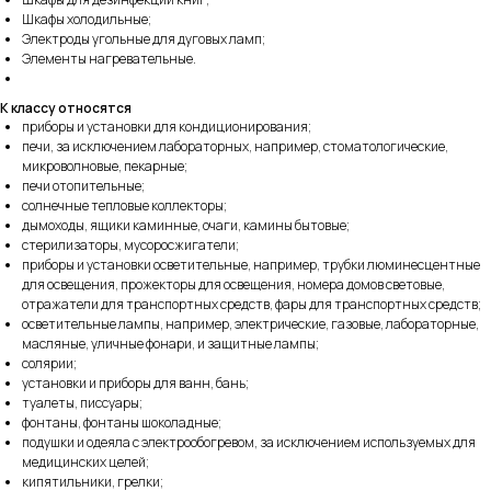
Шкафы холодильные;
Электроды угольные для дуговых ламп;
Элементы нагревательные.
К классу относятся
приборы и установки для кондиционирования;
печи, за исключением лабораторных, например, стоматологические,
микроволновые, пекарные;
печи отопительные;
солнечные тепловые коллекторы;
дымоходы, ящики каминные, очаги, камины бытовые;
стерилизаторы, мусоросжигатели;
приборы и установки осветительные, например, трубки люминесцентные
для освещения, прожекторы для освещения, номера домов световые,
отражатели для транспортных средств, фары для транспортных средств;
осветительные лампы, например, электрические, газовые, лабораторные,
масляные, уличные фонари, и защитные лампы;
солярии;
установки и приборы для ванн, бань;
туалеты, писсуары;
фонтаны, фонтаны шоколадные;
подушки и одеяла с электрообогревом, за исключением используемых для
медицинских целей;
кипятильники, грелки;