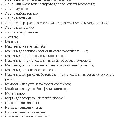
Лампы для указателей поворота для транспортных средств;
Лампы дуговые;
Лампы лабораторные;
Лампы масляные;
Лампы ультрафиолетового излучения, за исключением медицинских;
Лампы шахтерские;
Лампы электрические;
Люстры;
Мангалы;
Машины для выпечки хлеба;
Машины для полива и орошения сельскохозяйственные;
Машины для приготовления мороженого;
Машины для приготовления пива бытовые электрические;
Машины для приготовления соевого молока, электрические;
Машины для производства снега;
Машины электрические бытовые для приготовления пирогов из толченого
риса;
Мембраны для установок обратного осмоса;
Мембраны для устройств фильтрации воды;
Мультиварки;
Муфты для обогрева ног электрические;
Нагреватели для ванн;
Нагреватели для утюгов;
Нагреватели погружаемые;
Насадки для газовых горелок;